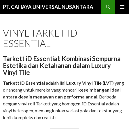
Cari
PT. CAHAYA UNIVERSAL NUSANTARA
LANGSUNG
MENU
KE
UTAMA
ISI
VINYL TARKET ID
ESSENTIAL
Tarkett iD Essential: Kombinasi Sempurna
Estetika dan Ketahanan dalam Luxury
Vinyl Tile
Tarkett iD Essential
adalah lini
Luxury Vinyl Tile (LVT)
yang
dirancang untuk mereka yang mencari
keseimbangan ideal
antara desain menawan dan performa andal
. Berbeda
dengan vinyl roll Tarkett yang homogen, iD Essential adalah
vinyl heterogen, memungkinkan variasi pola dan tekstur yang
lebih kompleks dan realistis.