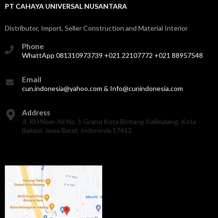
PT CAHAYA UNIVERSAL NUSANTARA
Distributor, Import, Seller Construction and Material Interior
Phone
WhattApp 081310973739 +021 22107772 +021 88957548
Email
cun.indonesia@yahoo.com & Info@cunindonesia.com
Address
Jl. KH Noer Ali No. 1 Grand Kota Bintang Kalimalang. Kota
Bekasi. Jawa Barat, Indonesia 17412