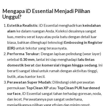
Mengapa iD Essential Menjadi Pilihan
Unggul?
Estetika Realistis:
iD Essential menghadirkan
keindahan
alam
ke dalam ruangan Anda. Koleksi desainnya sangat
luas, meniru serat kayu atau pola batu dengan detail luar
biasa, bahkan dilengkapi teknologi
Embossing in Register
(EIR)
untuk tekstur yang terasa nyata.
Performa Terukur:
Dengan lapisan pelindung (
wear layer
)
setebal
0.30 mm
, lantai ini siap menghadapi
lalu lintas
domestik berat
dan
komersial ringan hingga sedang
. Ini
berarti sangat ideal untuk rumah dengan aktivitas tinggi,
butik, atau kantor kecil.
Perawatan Super Mudah:
Dilindungi oleh perawatan
permukaan
TopClean XP
atau
TopClean PUR hardened
surface
, iD Essential sangat tahan terhadap goresan, noda,
dan lecet. Perawatannya pun sangat sederhana,
menjadikannya pilihan yang efisien dan minim repot.