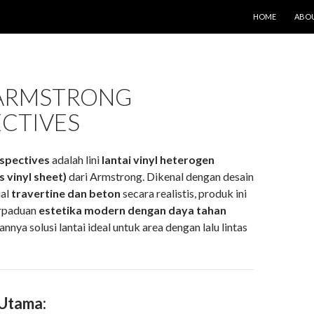
LANGSUNG KE IS
HOME
ABOU
 ARMSTRONG
ECTIVES
spectives
adalah lini
lantai vinyl heterogen
 vinyl sheet)
dari Armstrong. Dikenal dengan desain
ual
travertine dan beton
secara realistis, produk ini
rpaduan
estetika modern dengan daya tahan
annya solusi lantai ideal untuk area dengan lalu lintas
 Utama: