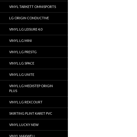
VINYL TARKETT OMNISPORTS
LG ORIGIN CONDUCTIVE
VINYL LG LEISURE 4.0
VINYL LG MINI
VINYL LG PRESTG
VINYL LG SPACE
VINYL LG UNITE
VINYL LG MEDISTEP ORIGIN
PLUS
VINYL LG REXCOURT
SKIRTING PLINT KARET PVC
VINYL LUCKY NEW
VINYL MAXWELL