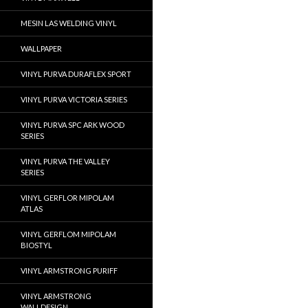
MESIN LAS WELDING VINYL
WALLPAPER
VINYL PURVA DURAFLEX SPORT
VINYL PURVA VICTORIA SERIES
VINYL PURVA SPC ARK WOOD
SERIES
VINYL PURVA THE VALLEY
SERIES
VINYL GERFLOR MIPOLAM
ATLAS
VINYL GERFLOM MIPOLAM
BIOSTYL
VINYL ARMSTRONG PURIFF
VINYL ARMSTRONG
WALLDESIGN