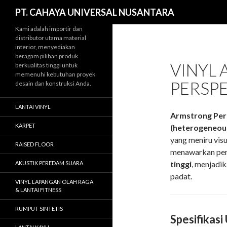
Cari
PT. CAHAYA UNIVERSAL NUSANTARA
Kami adalah importir dan
distributor utama material
interior, menyediakan
beragam pilihan produk
VINYL
berkualitas tinggi untuk
memenuhi kebutuhan proyek
PERSP
desain dan konstruksi Anda.
LANTAI VINYL
Armstrong Per
KARPET
(heterogeneous
yang meniru vis
RAISED FLOOR
menawarkan pe
tinggi
, menjadik
AKUSTIK PEREDAM SUARA
padat.
VINYL LAPANGAN OLAH RAGA
& LANTAI FITNESS
RUMPUT SINTETIS
Spesifikasi