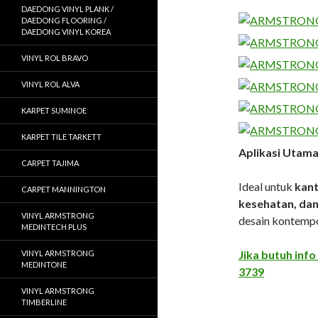
DAEDONG VINYL PLANK /
DAEDONG FLOORING /
DAEDONG VINYL KOREA
VINYL ROL BRAVO
VINYL ROL ALVA
KARPET SUMINOE
KARPET TILE TARKETT
Aplikasi Utama
CARPET TAJIMA
Ideal untuk
kant
CARPET MANNINGTON
kesehatan, dan
VINYL ARMSTRONG
desain kontempor
MEDINTECH PLUS
Jika butuh info
VINYL ARMSTRONG
MEDINTONE
3739
VINYL ARMSTRONG
TIMBERLINE