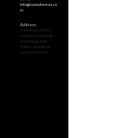
Info@cunindonesia.co
m
Address
Jl. KH Noer Ali No. 1
Grand Kota Bintang
Kalimalang. Kota
Bekasi. Jawa Barat,
Indonesia 17412