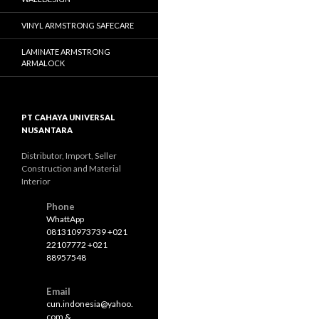
VINYL ARMSTRONG SAFECARE
LAMINATE ARMSTRONG
ARMALOCK
PT CAHAYA UNIVERSAL
NUSANTARA
Distributor, Import, Seller
Construction and Material
Interior
Phone
WhattApp
081310973739 +021
22107772 +021
88957548
Email
cun.indonesia@yahoo.
com &