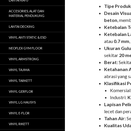
LANTAI KAYU
Tipe Produk
ACCESORIES, ALAT DAN
Desain Visua
MATERIAL PENDUKUNG
beton
, memb
Ketebalan T
LANTAI DECKING
Ketebalan L
VINYL ANTI STATIC & ESD
atau
0.7 mm
Ukuran Gulu
NEOFLEX GYM FLOOR
sekitar
20 m
VINYL ARMSTRONG
Berat:
Sekita
Ketahanan A
VINYL TAJIMA
abrasi yang s
VINYL TARKETT
Klasifikasi 
Komersial
VINYL GERFLOR
Industri:
K
VINYL LG HAUSYS
Lapisan Peli
lecet dan pe
VINYL E-FLOR
Tahan Air:
Se
VINYL RIKETT
Kualitas Uda