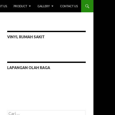
I
T US
PRODUCT
GALLERY
CONTACT US
VINYL RUMAH SAKIT
LAPANGAN OLAH RAGA
C