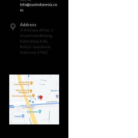
Info@cunindonesia.co
m
Address
Jl. KH Noer Ali No. 1
Grand Kota Bintang
Kalimalang. Kota
Bekasi. Jawa Barat,
Indonesia 17412