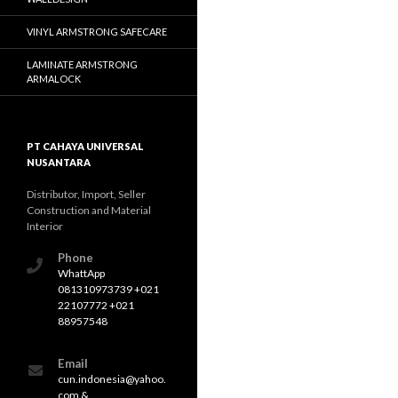
VINYL ARMSTRONG SAFECARE
LAMINATE ARMSTRONG
ARMALOCK
PT CAHAYA UNIVERSAL
NUSANTARA
Distributor, Import, Seller
Construction and Material
Interior
Phone
WhattApp
081310973739 +021
22107772 +021
88957548
Email
cun.indonesia@yahoo.
com &