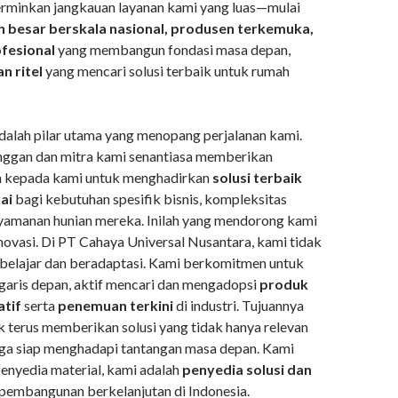
rminkan jangkauan layanan kami yang luas—mulai
 besar berskala nasional, produsen terkemuka,
fesional
yang membangun fondasi masa depan,
n ritel
yang mencari solusi terbaik untuk rumah
dalah pilar utama yang menopang perjalanan kami.
langgan dan mitra kami senantiasa memberikan
h kepada kami untuk menghadirkan
solusi terbaik
ai
bagi kebutuhan spesifik bisnis, kompleksitas
yamanan hunian mereka. Inilah yang mendorong kami
novasi. Di PT Cahaya Universal Nusantara, kami tidak
 belajar dan beradaptasi. Kami berkomitmen untuk
 garis depan, aktif mencari dan mengadopsi
produk
atif
serta
penemuan terkini
di industri. Tujuannya
k terus memberikan solusi yang tidak hanya relevan
 juga siap menghadapi tantangan masa depan. Kami
enyedia material, kami adalah
penyedia solusi dan
pembangunan berkelanjutan di Indonesia.