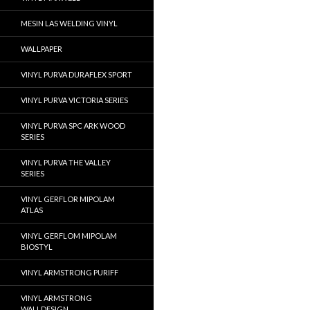
MESIN LAS WELDING VINYL
WALLPAPER
VINYL PURVA DURAFLEX SPORT
VINYL PURVA VICTORIA SERIES
VINYL PURVA SPC ARK WOOD
SERIES
VINYL PURVA THE VALLEY
SERIES
VINYL GERFLOR MIPOLAM
ATLAS
VINYL GERFLOM MIPOLAM
BIOSTYL
VINYL ARMSTRONG PURIFF
VINYL ARMSTRONG
WALLDESIGN