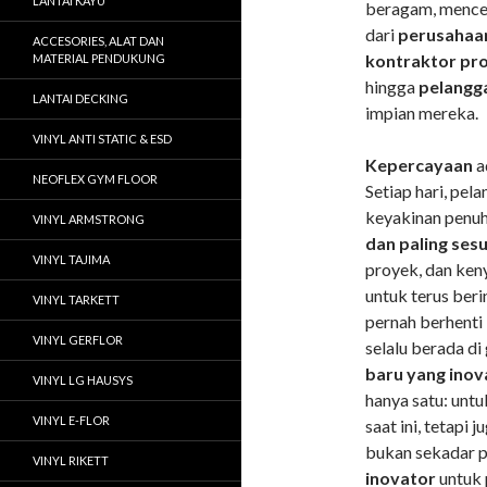
LANTAI KAYU
beragam, mence
dari
perusahaan
ACCESORIES, ALAT DAN
kontraktor pro
MATERIAL PENDUKUNG
hingga
pelangga
LANTAI DECKING
impian mereka.
VINYL ANTI STATIC & ESD
Kepercayaan
a
NEOFLEX GYM FLOOR
Setiap hari, pe
keyakinan penu
VINYL ARMSTRONG
dan paling sesu
VINYL TAJIMA
proyek, dan ken
untuk terus beri
VINYL TARKETT
pernah berhenti
VINYL GERFLOR
selalu berada di
baru yang inov
VINYL LG HAUSYS
hanya satu: untu
VINYL E-FLOR
saat ini, tetapi
bukan sekadar p
VINYL RIKETT
inovator
untuk 