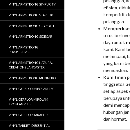
pelanggan, k
VINYL ARMSTRONG SIMPURITY
efisien
, didu
kompetitif, d
VINYL ARMSTRONG STARLUX
pelanggan.
VINYL ARMSTRONG CRYSOLIT
Memperluas 
terus berin
VINYL ARMSTRONG SIDECAR
daya untuk
m
VINYL ARMSTRONG
kami. Kami b
PERSPECTIVES
melampaui, tu
yang kami be
VINYL ARMSTRONG NATURAL
CREATIONS LANCASTER
memuaskan.
Komitmen pa
VINYL ARMSTRONG MEDINPRO
tinggi etos
be
VINYL GERFLOR MIPOLAM 180
setiap aspek 
berupaya unt
VINYL GERFLOR MIPOLAM
TROPLAN PLUS
demi mencapa
hubungan jan
VINYL GERFLOR TARAFLEX
dan hormat.
VINYL TARKET ID ESSENTIAL