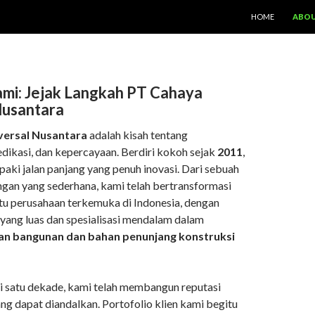
LANGSUNG KE ISI
HOME
ABOU
mi: Jejak Langkah PT Cahaya
Nusantara
versal Nusantara
adalah kisah tentang
dikasi, dan kepercayaan. Berdiri kokoh sejak
2011
,
aki jalan panjang yang penuh inovasi. Dari sebuah
ngan yang sederhana, kami telah bertransformasi
atu perusahaan terkemuka di Indonesia, dengan
 yang luas dan spesialisasi mendalam dalam
an bangunan dan bahan penunjang konstruksi
ri satu dekade, kami telah membangun reputasi
ng dapat diandalkan. Portofolio klien kami begitu