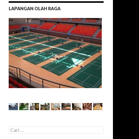
LAPANGAN OLAH RAGA
C
a