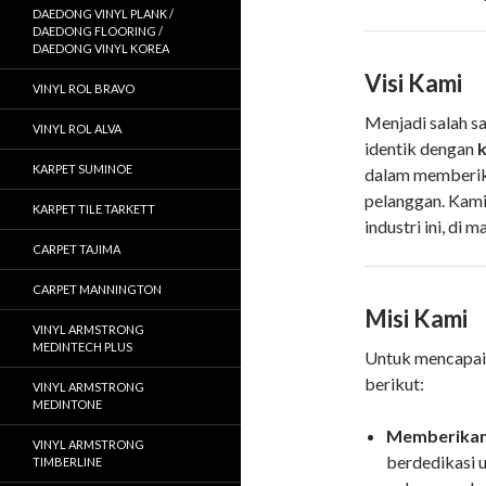
DAEDONG VINYL PLANK /
DAEDONG FLOORING /
DAEDONG VINYL KOREA
Visi Kami
VINYL ROL BRAVO
Menjadi salah sa
VINYL ROL ALVA
identik dengan
k
KARPET SUMINOE
dalam memberika
pelanggan. Kami
KARPET TILE TARKETT
industri ini, di
CARPET TAJIMA
CARPET MANNINGTON
Misi Kami
VINYL ARMSTRONG
MEDINTECH PLUS
Untuk mencapai 
berikut:
VINYL ARMSTRONG
MEDINTONE
Memberikan 
VINYL ARMSTRONG
berdedikasi 
TIMBERLINE