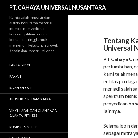
Cari
PT. CAHAYA UNIVERSAL NUSANTARA
Kami adalah importir dan
distributor utama material
interior, menyediakan
beragam pilihan produk
Tentang Ka
berkualitas tinggi untuk
memenuhi kebutuhan proyek
Universal 
desain dan konstruksi Anda.
PT Cahaya Uni
LANTAI VINYL
pertumbuhan, de
kami telah menap
KARPET
entitas perdaga
RAISED FLOOR
menjadi salah s
spektrum bisnis
AKUSTIK PEREDAM SUARA
penyediaan
bah
lainnya
.
VINYL LAPANGAN OLAH RAGA
& LANTAI FITNESS
Selama lebih da
RUMPUT SINTETIS
sebagai mitra ya