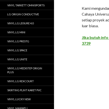
VINYL TARKETT OMNISPORTS
Kami mengundan
Cahaya Universal
LG ORIGIN CONDUCTIVE
setiap proyek 
VINYL LG LEISURE 4.0
luar biasa.
VINYL LG MINI
Jika butuh info
VINYL LG PRESTG
3739
VINYL LG SPACE
VINYL LG UNITE
VINYL LG MEDISTEP ORIGIN
PLUS
VINYL LG REXCOURT
SKIRTING PLINT KARET PVC
VINYL LUCKY NEW
VINYL MAXWELL