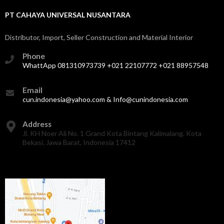
PT CAHAYA UNIVERSAL NUSANTARA
Distributor, Import, Seller Construction and Material Interior
Phone
WhattApp 081310973739 +021 22107772 +021 88957548
Email
cun.indonesia@yahoo.com & Info@cunindonesia.com
Address
Jl. KH Noer Ali No. 1 Grand Kota Bintang Kalimalang. Kota
Bekasi. Jawa Barat, Indonesia 17412