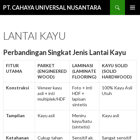
Cari
PT. CAHAYA UNIVERSAL NUSANTARA
LANGSUNG
MENU
KE
UTAMA
ISI
LANTAI KAYU
Perbandingan Singkat Jenis Lantai Kayu
FITUR
PARKET
LAMINASI
KAYU SOLID
UTAMA
(ENGINEERED
(LAMINATE
(SOLID
WOOD)
FLOORING)
HARDWOOD)
Konstruksi
Veneer kayu
Foto + inti
100% Kayu Asli
asli + inti
HDF +
Utuh
multiplek/HDF
lapisan
sintetis
Tampilan
Kayu asli
Meniru
Kayu asli
kayu/batu
(sintetis)
Ketahanan
Cukup tahan
Sensitif air,
Sangat sensitif