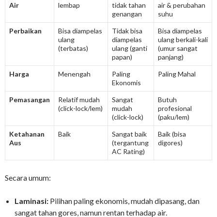
Air
lembap
tidak tahan
air & perubahan
genangan
suhu
Perbaikan
Bisa diampelas
Tidak bisa
Bisa diampelas
ulang
diampelas
ulang berkali-kali
(terbatas)
ulang (ganti
(umur sangat
papan)
panjang)
Harga
Menengah
Paling
Paling Mahal
Ekonomis
Pemasangan
Relatif mudah
Sangat
Butuh
(click-lock/lem)
mudah
profesional
(click-lock)
(paku/lem)
Ketahanan
Baik
Sangat baik
Baik (bisa
Aus
(tergantung
digores)
AC Rating)
Secara umum:
Laminasi:
Pilihan paling ekonomis, mudah dipasang, dan
sangat tahan gores, namun rentan terhadap air.