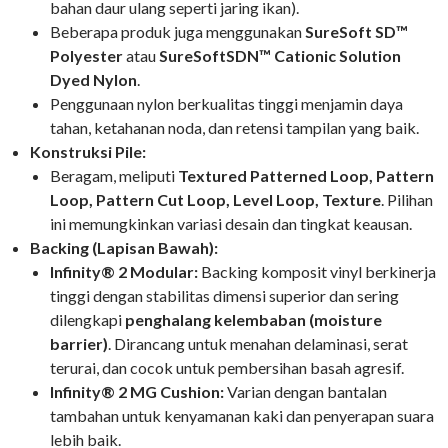
bahan daur ulang seperti jaring ikan).
Beberapa produk juga menggunakan
SureSoft SD™
Polyester
atau
SureSoftSDN™ Cationic Solution
Dyed Nylon
.
Penggunaan nylon berkualitas tinggi menjamin daya
tahan, ketahanan noda, dan retensi tampilan yang baik.
Konstruksi Pile:
Beragam, meliputi
Textured Patterned Loop, Pattern
Loop, Pattern Cut Loop, Level Loop, Texture
. Pilihan
ini memungkinkan variasi desain dan tingkat keausan.
Backing (Lapisan Bawah):
Infinity® 2 Modular:
Backing komposit vinyl berkinerja
tinggi dengan stabilitas dimensi superior dan sering
dilengkapi
penghalang kelembaban (moisture
barrier)
. Dirancang untuk menahan delaminasi, serat
terurai, dan cocok untuk pembersihan basah agresif.
Infinity® 2 MG Cushion:
Varian dengan bantalan
tambahan untuk kenyamanan kaki dan penyerapan suara
lebih baik.