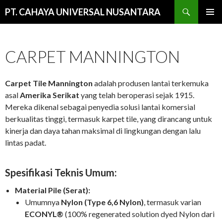
Cari
PT. CAHAYA UNIVERSAL NUSANTARA
LANGSUNG
MENU
KE
UTAMA
ISI
CARPET MANNINGTON
Carpet Tile Mannington
adalah produsen lantai terkemuka
asal
Amerika Serikat
yang telah beroperasi sejak 1915.
Mereka dikenal sebagai penyedia solusi lantai komersial
berkualitas tinggi, termasuk karpet tile, yang dirancang untuk
kinerja dan daya tahan maksimal di lingkungan dengan lalu
lintas padat.
Spesifikasi Teknis Umum:
Material Pile (Serat):
Umumnya
Nylon (Type 6,6 Nylon)
, termasuk varian
ECONYL®
(100% regenerated solution dyed Nylon dari