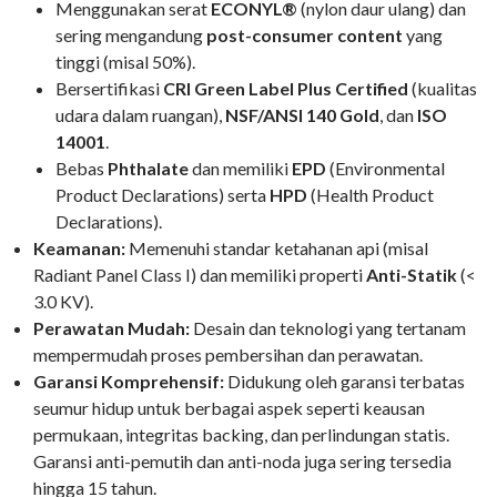
Menggunakan serat
ECONYL®
(nylon daur ulang) dan
sering mengandung
post-consumer content
yang
tinggi (misal 50%).
Bersertifikasi
CRI Green Label Plus Certified
(kualitas
udara dalam ruangan),
NSF/ANSI 140 Gold
, dan
ISO
14001
.
Bebas
Phthalate
dan memiliki
EPD
(Environmental
Product Declarations) serta
HPD
(Health Product
Declarations).
Keamanan:
Memenuhi standar ketahanan api (misal
Radiant Panel Class I) dan memiliki properti
Anti-Statik
(<
3.0 KV).
Perawatan Mudah:
Desain dan teknologi yang tertanam
mempermudah proses pembersihan dan perawatan.
Garansi Komprehensif:
Didukung oleh garansi terbatas
seumur hidup untuk berbagai aspek seperti keausan
permukaan, integritas backing, dan perlindungan statis.
Garansi anti-pemutih dan anti-noda juga sering tersedia
hingga 15 tahun.