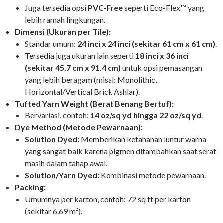
Juga tersedia opsi
PVC-Free
seperti Eco-Flex™ yang
lebih ramah lingkungan.
Dimensi (Ukuran per Tile):
Standar umum:
24 inci x 24 inci (sekitar 61 cm x 61 cm)
.
Tersedia juga ukuran lain seperti
18 inci x 36 inci
(sekitar 45.7 cm x 91.4 cm)
untuk opsi pemasangan
yang lebih beragam (misal: Monolithic,
Horizontal/Vertical Brick Ashlar).
Tufted Yarn Weight (Berat Benang Bertuf):
Bervariasi, contoh:
14 oz/sq yd hingga 22 oz/sq yd
.
Dye Method (Metode Pewarnaan):
Solution Dyed:
Memberikan ketahanan luntur warna
yang sangat baik karena pigmen ditambahkan saat serat
masih dalam tahap awal.
Solution/Yarn Dyed:
Kombinasi metode pewarnaan.
Packing:
Umumnya per karton, contoh: 72 sq ft per karton
(sekitar 6.69 m²).