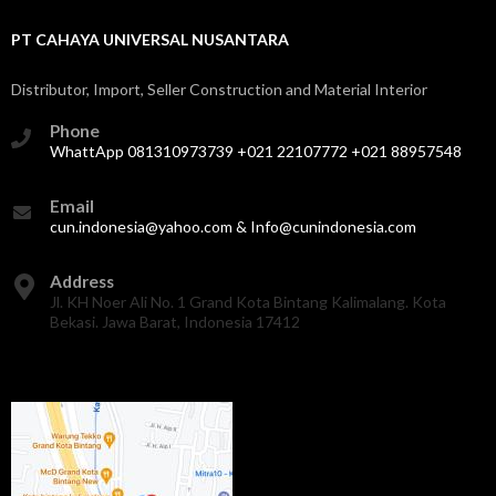
PT CAHAYA UNIVERSAL NUSANTARA
Distributor, Import, Seller Construction and Material Interior
Phone
WhattApp 081310973739 +021 22107772 +021 88957548
Email
cun.indonesia@yahoo.com & Info@cunindonesia.com
Address
Jl. KH Noer Ali No. 1 Grand Kota Bintang Kalimalang. Kota
Bekasi. Jawa Barat, Indonesia 17412