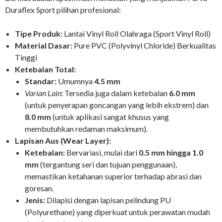
Duraflex Sport pilihan profesional:
Tipe Produk:
Lantai Vinyl Roll Olahraga (Sport Vinyl Roll)
Material Dasar:
Pure PVC (Polyvinyl Chloride) Berkualitas
Tinggi
Ketebalan Total:
Standar:
Umumnya
4.5 mm
Varian Lain:
Tersedia juga dalam ketebalan
6.0 mm
(untuk penyerapan goncangan yang lebih ekstrem) dan
8.0 mm
(untuk aplikasi sangat khusus yang
membutuhkan redaman maksimum).
Lapisan Aus (Wear Layer):
Ketebalan:
Bervariasi, mulai dari
0.5 mm hingga 1.0
mm
(tergantung seri dan tujuan penggunaan),
memastikan ketahanan superior terhadap abrasi dan
goresan.
Jenis:
Dilapisi dengan lapisan pelindung PU
(Polyurethane) yang diperkuat untuk perawatan mudah