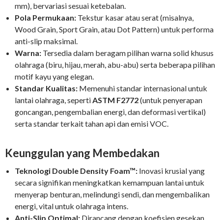
mm), bervariasi sesuai ketebalan.
Pola Permukaan:
Tekstur kasar atau serat (misalnya,
Wood Grain, Sport Grain, atau Dot Pattern) untuk performa
anti-slip maksimal.
Warna:
Tersedia dalam beragam pilihan warna solid khusus
olahraga (biru, hijau, merah, abu-abu) serta beberapa pilihan
motif kayu yang elegan.
Standar Kualitas:
Memenuhi standar internasional untuk
lantai olahraga, seperti
ASTM F2772
(untuk penyerapan
goncangan, pengembalian energi, dan deformasi vertikal)
serta standar terkait tahan api dan emisi VOC.
Keunggulan yang Membedakan
Teknologi Double Density Foam™:
Inovasi krusial yang
secara signifikan meningkatkan kemampuan lantai untuk
menyerap benturan, melindungi sendi, dan mengembalikan
energi, vital untuk olahraga intens.
Anti-Slip Optimal:
Dirancang dengan koefisien gesekan