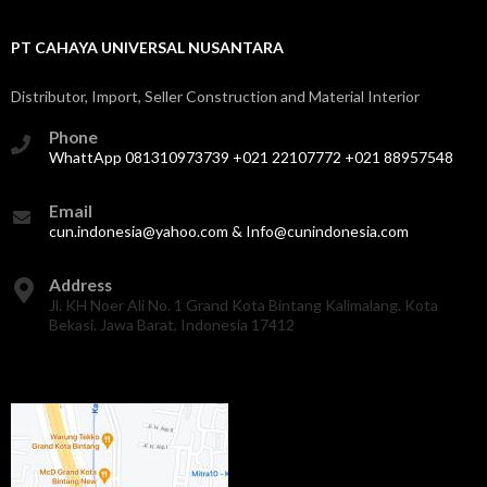
PT CAHAYA UNIVERSAL NUSANTARA
Distributor, Import, Seller Construction and Material Interior
Phone
WhattApp 081310973739 +021 22107772 +021 88957548
Email
cun.indonesia@yahoo.com & Info@cunindonesia.com
Address
Jl. KH Noer Ali No. 1 Grand Kota Bintang Kalimalang. Kota
Bekasi. Jawa Barat, Indonesia 17412