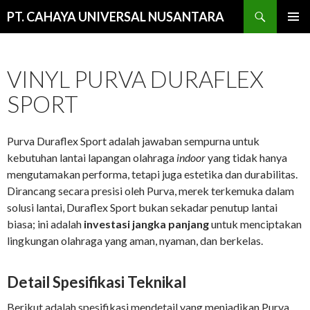
Cari
PT. CAHAYA UNIVERSAL NUSANTARA
LANGSUNG
MENU
KE
UTAMA
ISI
VINYL PURVA DURAFLEX
SPORT
Purva Duraflex Sport adalah jawaban sempurna untuk
kebutuhan lantai lapangan olahraga
indoor
yang tidak hanya
mengutamakan performa, tetapi juga estetika dan durabilitas.
Dirancang secara presisi oleh Purva, merek terkemuka dalam
solusi lantai, Duraflex Sport bukan sekadar penutup lantai
biasa; ini adalah
investasi jangka panjang
untuk menciptakan
lingkungan olahraga yang aman, nyaman, dan berkelas.
Detail Spesifikasi Teknikal
Berikut adalah spesifikasi mendetail yang menjadikan Purva