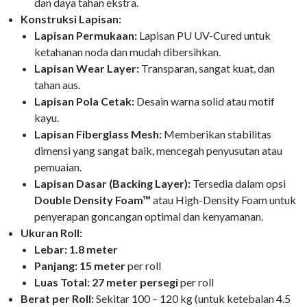
dan daya tahan ekstra.
Konstruksi Lapisan:
Lapisan Permukaan:
Lapisan PU UV-Cured untuk
ketahanan noda dan mudah dibersihkan.
Lapisan Wear Layer:
Transparan, sangat kuat, dan
tahan aus.
Lapisan Pola Cetak:
Desain warna solid atau motif
kayu.
Lapisan Fiberglass Mesh:
Memberikan stabilitas
dimensi yang sangat baik, mencegah penyusutan atau
pemuaian.
Lapisan Dasar (Backing Layer):
Tersedia dalam opsi
Double Density Foam™
atau High-Density Foam untuk
penyerapan goncangan optimal dan kenyamanan.
Ukuran Roll:
Lebar:
1.8 meter
Panjang:
15 meter
per roll
Luas Total:
27 meter persegi
per roll
Berat per Roll:
Sekitar 100 – 120 kg (untuk ketebalan 4.5