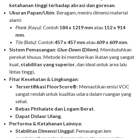
ketahanan tinggi terhadap abrasi dan goresan
.
Ukuran Papan/Ubin
: Beragam, meniru dimensi material
alami:
Plank (Kayu)
: Contoh
184 x 1219 mm
atau
152 x 914
mm
.
Tile (Batu)
: Contoh
457 x 457 mm
atau
609 x 609 mm
.
Sistem Pemasangan
:
Glue-Down
(Dilem)
. Membutuhkan
perekat khusus. Metode ini memberikan ikatan yang sangat
kuat,
stabilitas yang superior
, dan ideal untuk area lalu
lintas tinggi.
Fitur Kesehatan & Lingkungan
:
Tersertifikasi FloorScore®
: Memastikan emisi VOC
sangat rendah untuk kualitas udara dalam ruangan yang
sehat.
Bebas Phthalate dan Logam Berat
.
Dapat Didaur Ulang
.
Performa & Ketahanan Lainnya
:
Stabilitas Dimensi Unggul
: Pemasangan lem