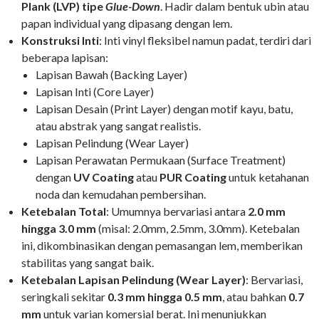
Plank (LVP) tipe
Glue-Down
. Hadir dalam bentuk ubin atau
papan individual yang dipasang dengan lem.
Konstruksi Inti
: Inti vinyl fleksibel namun padat, terdiri dari
beberapa lapisan:
Lapisan Bawah (Backing Layer)
Lapisan Inti (Core Layer)
Lapisan Desain (Print Layer) dengan motif kayu, batu,
atau abstrak yang sangat realistis.
Lapisan Pelindung (Wear Layer)
Lapisan Perawatan Permukaan (Surface Treatment)
dengan
UV Coating
atau
PUR Coating
untuk ketahanan
noda dan kemudahan pembersihan.
Ketebalan Total
: Umumnya bervariasi antara
2.0 mm
hingga 3.0 mm
(misal: 2.0mm, 2.5mm, 3.0mm). Ketebalan
ini, dikombinasikan dengan pemasangan lem, memberikan
stabilitas yang sangat baik.
Ketebalan Lapisan Pelindung (Wear Layer)
: Bervariasi,
seringkali sekitar
0.3 mm hingga 0.5 mm
, atau bahkan
0.7
mm
untuk varian komersial berat. Ini menunjukkan