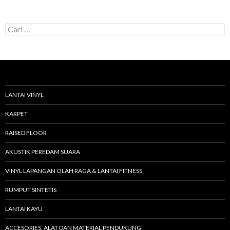
C
a
r
i
u
n
t
u
LANTAI VINYL
k
:
KARPET
RAISED FLOOR
AKUSTIK PEREDAM SUARA
VINYL LAPANGAN OLAH RAGA & LANTAI FITNESS
RUMPUT SINTETIS
LANTAI KAYU
ACCESORIES, ALAT DAN MATERIAL PENDUKUNG