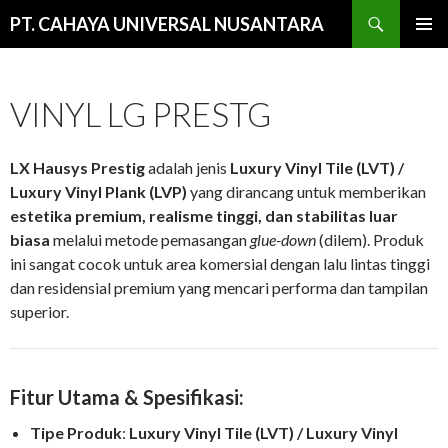
Cari
PT. CAHAYA UNIVERSAL NUSANTARA
LANGSUNG
MENU
KE
UTAMA
ISI
VINYL LG PRESTG
LX Hausys Prestig
adalah jenis
Luxury Vinyl Tile (LVT) /
Luxury Vinyl Plank (LVP)
yang dirancang untuk memberikan
estetika premium, realisme tinggi, dan stabilitas luar
biasa
melalui metode pemasangan
glue-down
(dilem). Produk
ini sangat cocok untuk area komersial dengan lalu lintas tinggi
dan residensial premium yang mencari performa dan tampilan
superior.
Fitur Utama & Spesifikasi:
Tipe Produk
:
Luxury Vinyl Tile (LVT) / Luxury Vinyl