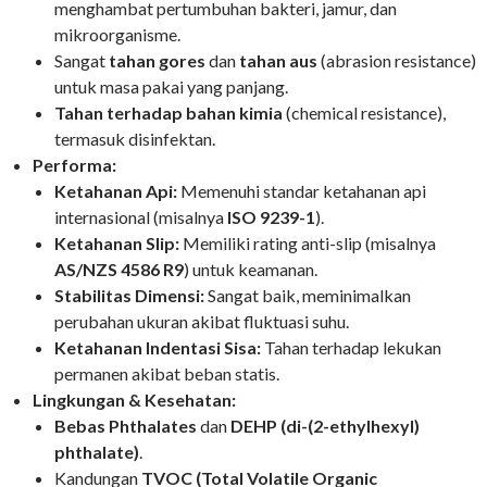
menghambat pertumbuhan bakteri, jamur, dan
mikroorganisme.
Sangat
tahan gores
dan
tahan aus
(abrasion resistance)
untuk masa pakai yang panjang.
Tahan terhadap bahan kimia
(chemical resistance),
termasuk disinfektan.
Performa:
Ketahanan Api:
Memenuhi standar ketahanan api
internasional (misalnya
ISO 9239-1
).
Ketahanan Slip:
Memiliki rating anti-slip (misalnya
AS/NZS 4586 R9
) untuk keamanan.
Stabilitas Dimensi:
Sangat baik, meminimalkan
perubahan ukuran akibat fluktuasi suhu.
Ketahanan Indentasi Sisa:
Tahan terhadap lekukan
permanen akibat beban statis.
Lingkungan & Kesehatan:
Bebas Phthalates
dan
DEHP (di-(2-ethylhexyl)
phthalate)
.
Kandungan
TVOC (Total Volatile Organic