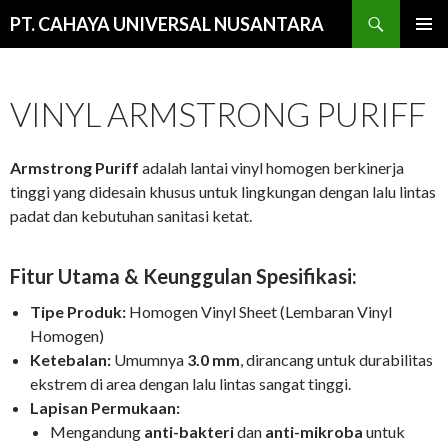
Cari
PT. CAHAYA UNIVERSAL NUSANTARA
LANGSUNG
MENU
KE
UTAMA
ISI
VINYL ARMSTRONG PURIFF
Armstrong Puriff
adalah lantai vinyl homogen berkinerja
tinggi yang didesain khusus untuk lingkungan dengan lalu lintas
padat dan kebutuhan sanitasi ketat.
Fitur Utama & Keunggulan Spesifikasi:
Tipe Produk:
Homogen Vinyl Sheet (Lembaran Vinyl
Homogen)
Ketebalan:
Umumnya
3.0 mm
, dirancang untuk durabilitas
ekstrem di area dengan lalu lintas sangat tinggi.
Lapisan Permukaan:
Mengandung
anti-bakteri
dan
anti-mikroba
untuk