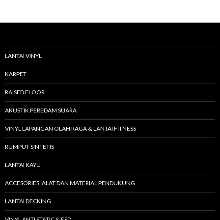
a
r
i
u
n
t
u
LANTAI VINYL
k
:
KARPET
RAISED FLOOR
AKUSTIK PEREDAM SUARA
VINYL LAPANGAN OLAH RAGA & LANTAI FITNESS
RUMPUT SINTETIS
LANTAI KAYU
ACCESORIES, ALAT DAN MATERIAL PENDUKUNG
LANTAI DECKING
VINYL ANTI STATIC & ESD