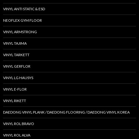
VINYL ANTI STATIC & ESD
NEOFLEX GYM FLOOR
VINYL ARMSTRONG
VINYL TAJIMA
VINYL TARKETT
VINYL GERFLOR
VINYL LG HAUSYS
VINYL E-FLOR
VINYL RIKETT
DAEDONG VINYL PLANK / DAEDONG FLOORING / DAEDONG VINYL KOREA
VINYL ROL BRAVO
VINYL ROL ALVA