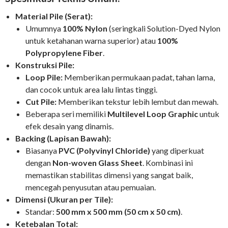
Material Pile (Serat):
Umumnya
100% Nylon
(seringkali Solution-Dyed Nylon
untuk ketahanan warna superior) atau
100%
Polypropylene Fiber
.
Konstruksi Pile:
Loop Pile:
Memberikan permukaan padat, tahan lama,
dan cocok untuk area lalu lintas tinggi.
Cut Pile:
Memberikan tekstur lebih lembut dan mewah.
Beberapa seri memiliki
Multilevel Loop Graphic
untuk
efek desain yang dinamis.
Backing (Lapisan Bawah):
Biasanya
PVC (Polyvinyl Chloride)
yang diperkuat
dengan
Non-woven Glass Sheet
. Kombinasi ini
memastikan stabilitas dimensi yang sangat baik,
mencegah penyusutan atau pemuaian.
Dimensi (Ukuran per Tile):
Standar:
500 mm x 500 mm (50 cm x 50 cm)
.
Ketebalan Total: