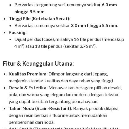
Bervariasi tergantung seri, umumnya sekitar
6.0 mm
hingga 8.5 mm
.
Tinggi Pile (Ketebalan Serat):
Bervariasi, umumnya sekitar
3.0 mm hingga 5.5 mm
.
Packing:
Dijual per dus (case), misalnya 16 tile per dus (mencakup
4 m²) atau 18 tile per dus (sekitar 3.76 m²).
Fitur & Keunggulan Utama:
Kualitas Premium:
Diimpor langsung dari Jepang,
menjamin standar kualitas dan daya tahan yang tinggi.
Desain & Estetika:
Menawarkan beragam pilihan desain,
pola, dan warna yang elegan dan modern, dengan tekstur
yang dapat berubah tergantung pencahayaan.
Tahan Noda (Stain-Resistant):
Banyak produk dilapisi
dengan resin berbasis fluorine untuk memudahkan
pembersihan dari noda.
Anti-Statik (Electrostatic Propensity):
Memiliki sifat