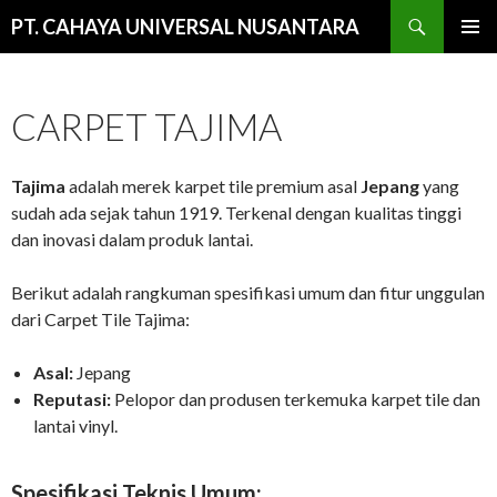
Cari
PT. CAHAYA UNIVERSAL NUSANTARA
LANGSUNG
MENU
KE
UTAMA
ISI
CARPET TAJIMA
Tajima
adalah merek karpet tile premium asal
Jepang
yang
sudah ada sejak tahun 1919. Terkenal dengan kualitas tinggi
dan inovasi dalam produk lantai.
Berikut adalah rangkuman spesifikasi umum dan fitur unggulan
dari Carpet Tile Tajima:
Asal:
Jepang
Reputasi:
Pelopor dan produsen terkemuka karpet tile dan
lantai vinyl.
Spesifikasi Teknis Umum: