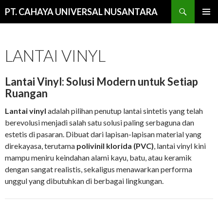
Cari
PT. CAHAYA UNIVERSAL NUSANTARA
LANGSUNG
MENU
KE
UTAMA
ISI
LANTAI VINYL
Lantai Vinyl: Solusi Modern untuk Setiap
Ruangan
Lantai vinyl
adalah pilihan penutup lantai sintetis yang telah
berevolusi menjadi salah satu solusi paling serbaguna dan
estetis di pasaran. Dibuat dari lapisan-lapisan material yang
direkayasa, terutama
polivinil klorida (PVC)
, lantai vinyl kini
mampu meniru keindahan alami kayu, batu, atau keramik
dengan sangat realistis, sekaligus menawarkan performa
unggul yang dibutuhkan di berbagai lingkungan.