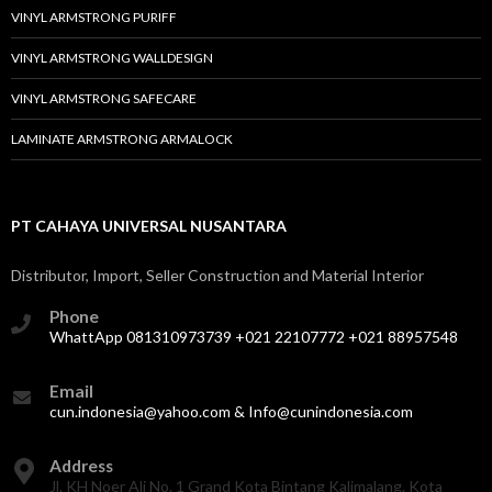
VINYL ARMSTRONG PURIFF
VINYL ARMSTRONG WALLDESIGN
VINYL ARMSTRONG SAFECARE
LAMINATE ARMSTRONG ARMALOCK
PT CAHAYA UNIVERSAL NUSANTARA
Distributor, Import, Seller Construction and Material Interior
Phone
WhattApp 081310973739 +021 22107772 +021 88957548
Email
cun.indonesia@yahoo.com & Info@cunindonesia.com
Address
Jl. KH Noer Ali No. 1 Grand Kota Bintang Kalimalang. Kota