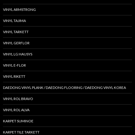
VINYL ARMSTRONG
VINYL TAJIMA
VINYL TARKETT
VINYL GERFLOR
VINYL LG HAUSYS
VINYL E-FLOR
VINYL RIKETT
DAEDONG VINYL PLANK / DAEDONG FLOORING / DAEDONG VINYL KOREA
VINYL ROL BRAVO
VINYL ROL ALVA
KARPET SUMINOE
KARPET TILE TARKETT