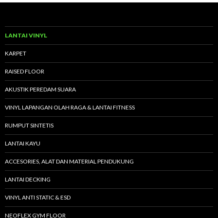
u
n
t
u
LANTAI VINYL
k
:
KARPET
RAISED FLOOR
AKUSTIK PEREDAM SUARA
VINYL LAPANGAN OLAH RAGA & LANTAI FITNESS
RUMPUT SINTETIS
LANTAI KAYU
ACCESORIES, ALAT DAN MATERIAL PENDUKUNG
LANTAI DECKING
VINYL ANTI STATIC & ESD
NEOFLEX GYM FLOOR