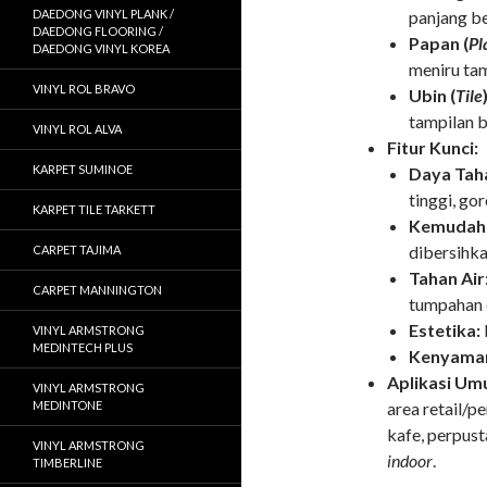
DAEDONG VINYL PLANK /
panjang be
DAEDONG FLOORING /
Papan (
Pl
DAEDONG VINYL KOREA
meniru tam
VINYL ROL BRAVO
Ubin (
Tile
tampilan b
VINYL ROL ALVA
Fitur Kunci:
KARPET SUMINOE
Daya Tah
tinggi, gor
KARPET TILE TARKETT
Kemudaha
dibersihka
CARPET TAJIMA
Tahan Air
CARPET MANNINGTON
tumpahan 
Estetika:
VINYL ARMSTRONG
MEDINTECH PLUS
Kenyama
Aplikasi Um
VINYL ARMSTRONG
MEDINTONE
area retail/pe
kafe, perpust
VINYL ARMSTRONG
indoor
.
TIMBERLINE