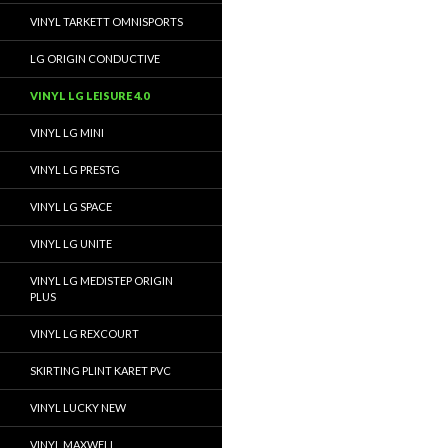
VINYL TARKETT OMNISPORTS
LG ORIGIN CONDUCTIVE
VINYL LG LEISURE 4.0
VINYL LG MINI
VINYL LG PRESTG
VINYL LG SPACE
VINYL LG UNITE
VINYL LG MEDISTEP ORIGIN
PLUS
VINYL LG REXCOURT
SKIRTING PLINT KARET PVC
VINYL LUCKY NEW
VINYL MAXWELL