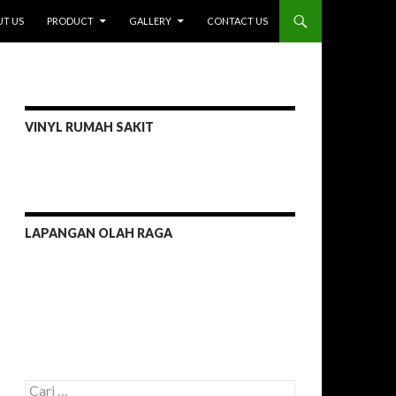
I
T US
PRODUCT
GALLERY
CONTACT US
VINYL RUMAH SAKIT
LAPANGAN OLAH RAGA
C