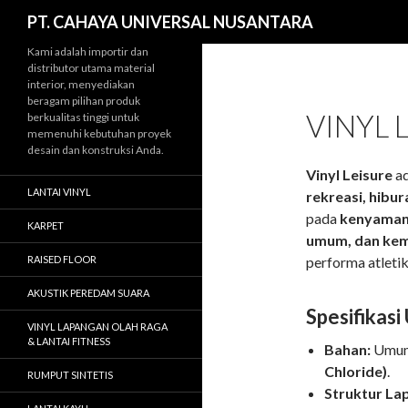
Cari
PT. CAHAYA UNIVERSAL NUSANTARA
Kami adalah importir dan
distributor utama material
interior, menyediakan
beragam pilihan produk
VINYL L
berkualitas tinggi untuk
memenuhi kebutuhan proyek
desain dan konstruksi Anda.
Vinyl Leisure
ad
LANTAI VINYL
rekreasi, hibur
pada
kenyamana
KARPET
umum, dan ke
RAISED FLOOR
performa atletik
AKUSTIK PEREDAM SUARA
Spesifikasi
VINYL LAPANGAN OLAH RAGA
& LANTAI FITNESS
Bahan:
Umumn
Chloride)
.
RUMPUT SINTETIS
Struktur Lap