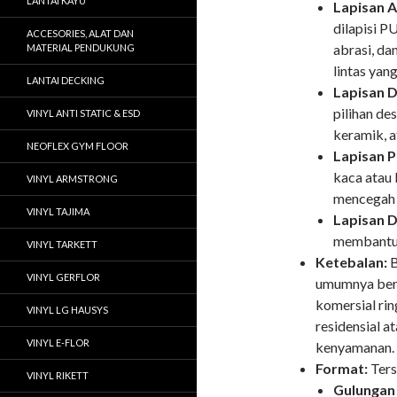
LANTAI KAYU
Lapisan A
dilapisi P
ACCESORIES, ALAT DAN
abrasi, da
MATERIAL PENDUKUNG
lintas yan
LANTAI DECKING
Lapisan D
pilihan de
VINYL ANTI STATIC & ESD
keramik, a
NEOFLEX GYM FLOOR
Lapisan P
kaca atau 
VINYL ARMSTRONG
mencegah 
VINYL TAJIMA
Lapisan D
membantu p
VINYL TARKETT
Ketebalan:
B
VINYL GERFLOR
umumnya ber
komersial rin
VINYL LG HAUSYS
residensial a
VINYL E-FLOR
kenyamanan.
Format:
Ters
VINYL RIKETT
Gulungan 