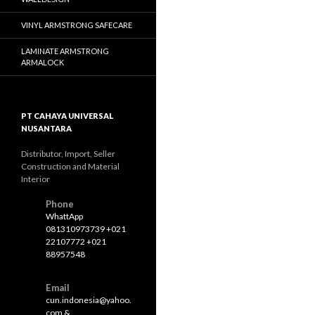
VINYL ARMSTRONG SAFECARE
LAMINATE ARMSTRONG
ARMALOCK
PT CAHAYA UNIVERSAL
NUSANTARA
Distributor, Import, Seller
Construction and Material
Interior
Phone
WhattApp
081310973739 +021
22107772 +021
88957548
Email
cun.indonesia@yahoo.
com &