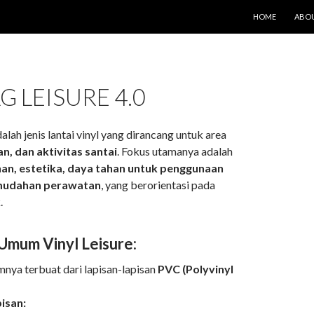
LANGSUNG KE IS
HOME
ABOU
G LEISURE 4.0
alah jenis lantai vinyl yang dirancang untuk area
an, dan aktivitas santai
. Fokus utamanya adalah
n, estetika, daya tahan untuk penggunaan
mudahan perawatan
, yang berorientasi pada
.
 Umum Vinyl Leisure:
ya terbuat dari lapisan-lapisan
PVC (Polyvinyl
isan: