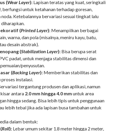
us (
Wear Layer
):
Lapisan teratas yang kuat, seringkali
U, berfungsi untuk ketahanan terhadap goresan,
n noda. Ketebalannya bervariasi sesuai tingkat lalu
g diharapkan.
ekoratif (
Printed Layer
):
Menampilkan berbagai
sain, warna, dan pola (misalnya, meniru kayu, batu,
tau desain abstrak).
enopang (
Stabilization Layer
):
Bisa berupa serat
PVC padat, untuk menjaga stabilitas dimensi dan
pemuaian/penyusutan.
asar (
Backing Layer
):
Memberikan stabilitas dan
roses instalasi.
ervariasi tergantung produsen dan aplikasi, namun
kisar antara
2.0 mm hingga 4.0 mm
untuk area
gan hingga sedang. Bisa lebih tipis untuk penggunaan
tau lebih tebal jika ada lapisan busa tambahan untuk
edia dalam bentuk:
(
Roll
):
Lebar umum sekitar 1.8 meter hingga 2 meter,