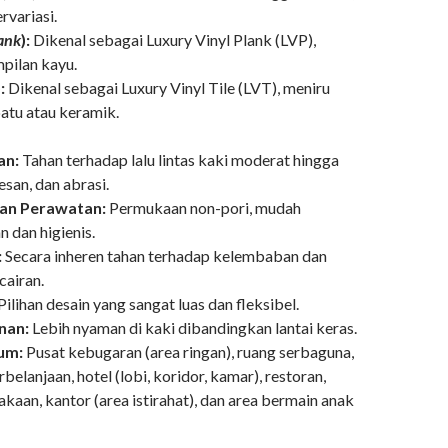
rvariasi.
ank
):
Dikenal sebagai Luxury Vinyl Plank (LVP),
pilan kayu.
):
Dikenal sebagai Luxury Vinyl Tile (LVT), meniru
atu atau keramik.
an:
Tahan terhadap lalu lintas kaki moderat hingga
esan, dan abrasi.
n Perawatan:
Permukaan non-pori, mudah
n dan higienis.
:
Secara inheren tahan terhadap kelembaban dan
cairan.
Pilihan desain yang sangat luas dan fleksibel.
nan:
Lebih nyaman di kaki dibandingkan lantai keras.
um:
Pusat kebugaran (area ringan), ruang serbaguna,
rbelanjaan, hotel (lobi, koridor, kamar), restoran,
akaan, kantor (area istirahat), dan area bermain anak