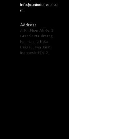
Info@cunindonesia.co
m
Address
Jl. KH Noer Ali No. 1
Grand Kota Bintang
Kalimalang. Kota
Bekasi. Jawa Barat,
Indonesia 17412