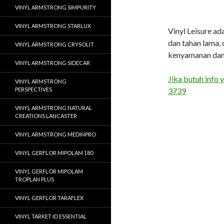
VINYL ARMSTRONG SIMPURITY
VINYL ARMSTRONG STARLUX
Vinyl Leisure ada
dan tahan lama,
VINYL ARMSTRONG CRYSOLIT
kenyamanan dan e
VINYL ARMSTRONG SIDECAR
Jika butuh info 
VINYL ARMSTRONG
PERSPECTIVES
3739
VINYL ARMSTRONG NATURAL
CREATIONS LANCASTER
VINYL ARMSTRONG MEDINPRO
VINYL GERFLOR MIPOLAM 180
VINYL GERFLOR MIPOLAM
TROPLAN PLUS
VINYL GERFLOR TARAFLEX
VINYL TARKET ID ESSENTIAL