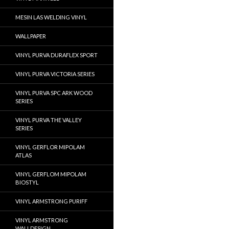
MESIN LAS WELDING VINYL
WALLPAPER
VINYL PURVA DURAFLEX SPORT
VINYL PURVA VICTORIA SERIES
VINYL PURVA SPC ARK WOOD
SERIES
VINYL PURVA THE VALLEY
SERIES
VINYL GERFLOR MIPOLAM
ATLAS
VINYL GERFLOM MIPOLAM
BIOSTYL
VINYL ARMSTRONG PURIFF
VINYL ARMSTRONG
WALLDESIGN