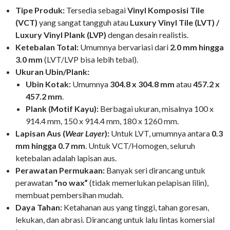
Tipe Produk:
Tersedia sebagai
Vinyl Komposisi Tile
(VCT)
yang sangat tangguh atau
Luxury Vinyl Tile (LVT) /
Luxury Vinyl Plank (LVP)
dengan desain realistis.
Ketebalan Total:
Umumnya bervariasi dari
2.0 mm hingga
3.0 mm
(LVT/LVP bisa lebih tebal).
Ukuran Ubin/Plank:
Ubin Kotak:
Umumnya
304.8 x 304.8 mm
atau
457.2 x
457.2 mm
.
Plank (Motif Kayu):
Berbagai ukuran, misalnya 100 x
914.4 mm, 150 x 914.4 mm, 180 x 1260 mm.
Lapisan Aus (
Wear Layer
):
Untuk LVT, umumnya antara
0.3
mm hingga 0.7 mm
. Untuk VCT/Homogen, seluruh
ketebalan adalah lapisan aus.
Perawatan Permukaan:
Banyak seri dirancang untuk
perawatan
“no wax”
(tidak memerlukan pelapisan lilin),
membuat pembersihan mudah.
Daya Tahan:
Ketahanan aus yang tinggi, tahan goresan,
lekukan, dan abrasi. Dirancang untuk lalu lintas komersial