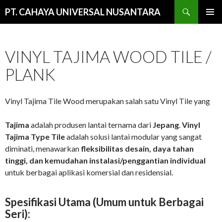
Cari
PT. CAHAYA UNIVERSAL NUSANTARA
LANGSUNG
MENU
KE
UTAMA
ISI
VINYL TAJIMA WOOD TILE /
PLANK
Vinyl Tajima Tile Wood merupakan salah satu Vinyl Tile yang
Tajima
adalah produsen lantai ternama dari
Jepang
.
Vinyl
Tajima Type Tile
adalah solusi lantai modular yang sangat
diminati, menawarkan
fleksibilitas desain, daya tahan
tinggi, dan kemudahan instalasi/penggantian individual
untuk berbagai aplikasi komersial dan residensial.
Spesifikasi Utama (Umum untuk Berbagai
Seri):